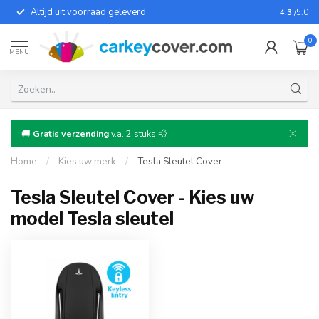
Altijd uit voorraad geleverd
Voor bij
4.3
/5.0
0
MENU
🚚
Gratis verzending
v.a. 2 stuks 💨
Home
/
Kies uw merk
/
Tesla Sleutel Cover
Tesla Sleutel Cover - Kies uw
model Tesla sleutel