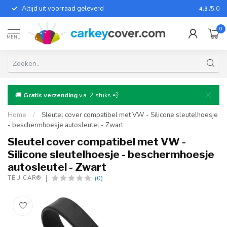
Altijd uit voorraad geleverd
Voor bij
4.3
/5.0
0
MENU
🚚
Gratis verzending
v.a. 2 stuks 💨
Home
/
Sleutel cover compatibel met VW - Silicone sleutelhoesje
- beschermhoesje autosleutel - Zwart
Sleutel cover compatibel met VW -
Silicone sleutelhoesje - beschermhoesje
autosleutel - Zwart
(0)
TBU CAR®