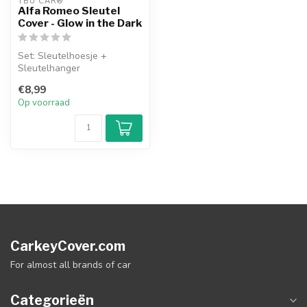
TBU CAR®
Alfa Romeo Sleutel
Cover - Glow in the Dark
Set: Sleutelhoesje +
Sleutelhanger
€8,99
Op voorraad
CarkeyCover.com
For almost all brands of car
Categorieën