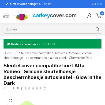
Gratis verzending
v.a. 2 stuks
4.3
/5.0
0
MENU
🚚
Gratis verzending
v.a. 2 stuks 💨
Home
/
Sleutel cover compatibel met Alfa Romeo - Silicone
sleutelhoesje - beschermhoesje autosleutel - Glow in the Dark
Sleutel cover compatibel met Alfa
Romeo - Silicone sleutelhoesje -
beschermhoesje autosleutel - Glow in the
Dark
(0)
TBU CAR®