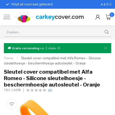
Altijd uit voorraad geleverd
Voor bij
4.3
/5.0
0
MENU
🚚
Gratis verzending
v.a. 2 stuks 💨
Home
/
Sleutel cover compatibel met Alfa Romeo - Silicone
sleutelhoesje - beschermhoesje autosleutel - Oranje
Sleutel cover compatibel met Alfa
Romeo - Silicone sleutelhoesje -
beschermhoesje autosleutel - Oranje
(0)
TBU CAR®