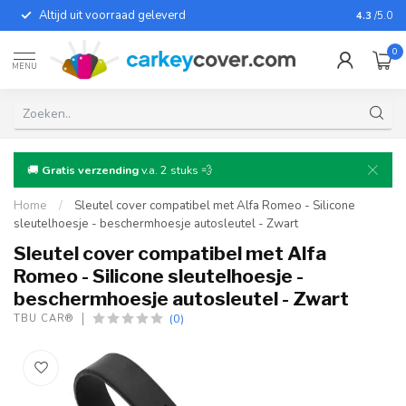
Altijd uit voorraad geleverd
Voor bij
4.3
/5.0
0
MENU
🚚
Gratis verzending
v.a. 2 stuks 💨
Home
/
Sleutel cover compatibel met Alfa Romeo - Silicone
sleutelhoesje - beschermhoesje autosleutel - Zwart
Sleutel cover compatibel met Alfa
Romeo - Silicone sleutelhoesje -
beschermhoesje autosleutel - Zwart
(0)
TBU CAR®