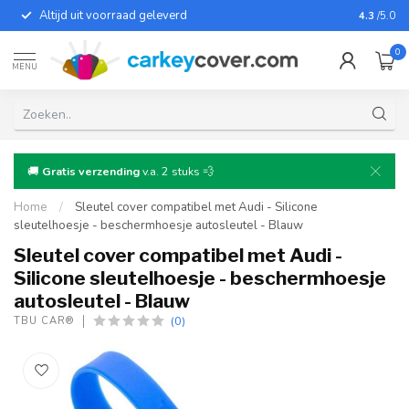
Altijd uit voorraad geleverd
Voor bij
4.3
/5.0
0
MENU
🚚
Gratis verzending
v.a. 2 stuks 💨
Home
/
Sleutel cover compatibel met Audi - Silicone
sleutelhoesje - beschermhoesje autosleutel - Blauw
Sleutel cover compatibel met Audi -
Silicone sleutelhoesje - beschermhoesje
autosleutel - Blauw
(0)
TBU CAR®