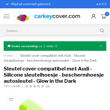
Altijd uit voorraad geleverd
Voor bij
4.3
/5.0
0
MENU
🚚
Gratis verzending
v.a. 2 stuks 💨
Home
/
Sleutel cover compatibel met Audi - Silicone
sleutelhoesje - beschermhoesje autosleutel - Glow in the Dark
Sleutel cover compatibel met Audi -
Silicone sleutelhoesje - beschermhoesje
autosleutel - Glow in the Dark
(0)
TBU CAR®