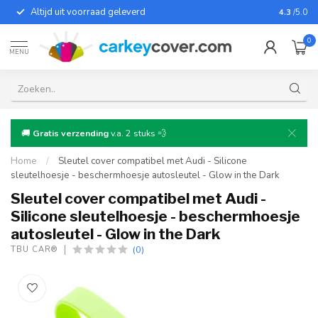
Altijd uit voorraad geleverd
Voor bij
4.3
/5.0
0
MENU
🚚
Gratis verzending
v.a. 2 stuks 💨
Home
/
Sleutel cover compatibel met Audi - Silicone
sleutelhoesje - beschermhoesje autosleutel - Glow in the Dark
Sleutel cover compatibel met Audi -
Silicone sleutelhoesje - beschermhoesje
autosleutel - Glow in the Dark
(0)
TBU CAR®