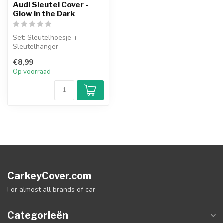
Audi Sleutel Cover -
Glow in the Dark
Set: Sleutelhoesje +
Sleutelhanger
€8,99
Op voorraad
CarkeyCover.com
For almost all brands of car
Categorieën