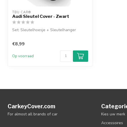
TBU CAR®
Audi Sleutel Cover - Zwart
Set: Sleutelhoesje + Sleutelhanger
€8,99
Op voorraad
CarkeyCover.com
Categori
For almost all brands of car
Kies uw merk
Accessoires