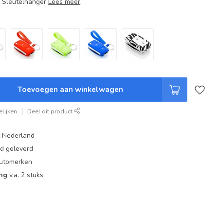
+ Sleutelhanger
Lees meer
.
Toevoegen aan winkelwagen
lijken
Deel dit product
t Nederland
ad geleverd
 automerken
ing
v.a. 2 stuks