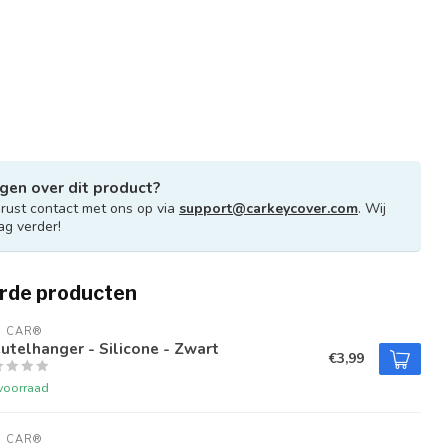
gen over dit product?
ust contact met ons op via
support@carkeycover.com
. Wij
ag verder!
rde producten
U CAR®
utelhanger - Silicone - Zwart
€3,99
voorraad
U CAR®