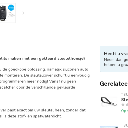
Heeft u vra
 blits maken met een gekleurd sleutelhoesje?
Neem dan ger
helpen u gra
 de goedkope oplossing, namelijk siliconen auto
 te monteren. De sleutelcover schuift u eenvoudig
en programmeren meer nodig! Vanaf nu geen
Gerelatee
catcher door de verschillende gekleurde
TB
Sle
over past exact om uw sleutel heen, zonder dat
Op 
is, is deze stof- en spatwaterdicht.
TB