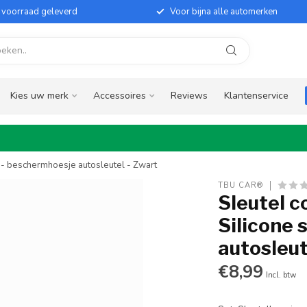
it voorraad geleverd
Voor bijna alle automerken
Kies uw merk
Accessoires
Reviews
Klantenservice
e - beschermhoesje autosleutel - Zwart
TBU CAR®
Sleutel c
Silicone 
autosleut
€8,99
Incl. btw