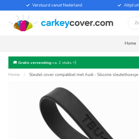
Verstuurd vanuit Nederland
Altijd u
Home
🚚
Gratis verzending
v.a. 2 stuks 💨
Home
/
Sleutel cover compatibel met Audi - Silicone sleutelhoesj