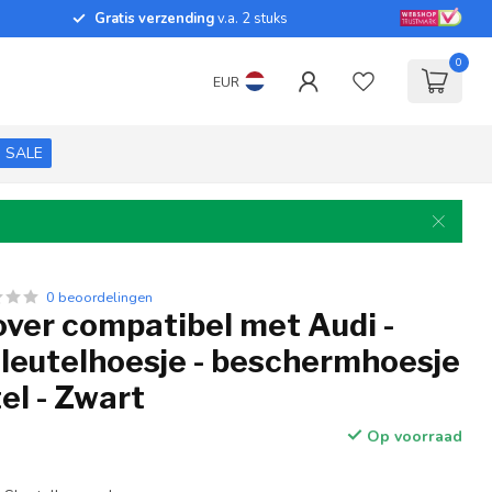
Gratis verzending
v.a. 2 stuks
0
EUR
SALE
0 beoordelingen
over compatibel met Audi -
sleutelhoesje - beschermhoesje
el - Zwart
Op voorraad