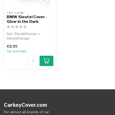
TBU CAR®
BMW Sleutel Cover -
Glow in the Dark
Set: Sleutelhoesje +
Sleutelhanger
€8,99
Op voorraad
CarkeyCover.com
For almost all brands of car