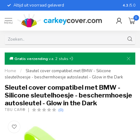
Altijd uit voorraad geleverd
Voor bij
4.3
/5.0
0
MENU
🚚
Gratis verzending
v.a. 2 stuks 💨
Home
/
Sleutel cover compatibel met BMW - Silicone
sleutelhoesje - beschermhoesje autosleutel - Glow in the Dark
Sleutel cover compatibel met BMW -
Silicone sleutelhoesje - beschermhoesje
autosleutel - Glow in the Dark
(0)
TBU CAR®