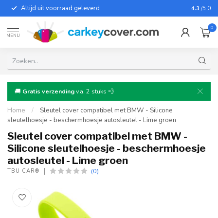
Altijd uit voorraad geleverd
Voor bij
4.3
/5.0
0
MENU
🚚
Gratis verzending
v.a. 2 stuks 💨
Home
/
Sleutel cover compatibel met BMW - Silicone
sleutelhoesje - beschermhoesje autosleutel - Lime groen
Sleutel cover compatibel met BMW -
Silicone sleutelhoesje - beschermhoesje
autosleutel - Lime groen
(0)
TBU CAR®