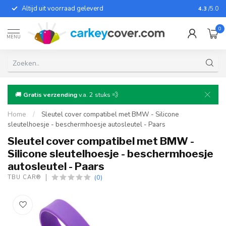
Altijd uit voorraad geleverd
Voor bij
4.3
/5.0
0
MENU
🚚
Gratis verzending
v.a. 2 stuks 💨
Home
/
Sleutel cover compatibel met BMW - Silicone
sleutelhoesje - beschermhoesje autosleutel - Paars
Sleutel cover compatibel met BMW -
Silicone sleutelhoesje - beschermhoesje
autosleutel - Paars
(0)
TBU CAR®