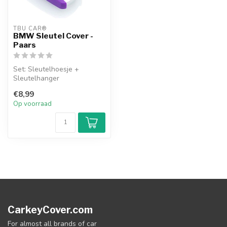
TBU CAR®
BMW Sleutel Cover -
Paars
Set: Sleutelhoesje +
Sleutelhanger
€8,99
Op voorraad
CarkeyCover.com
For almost all brands of car