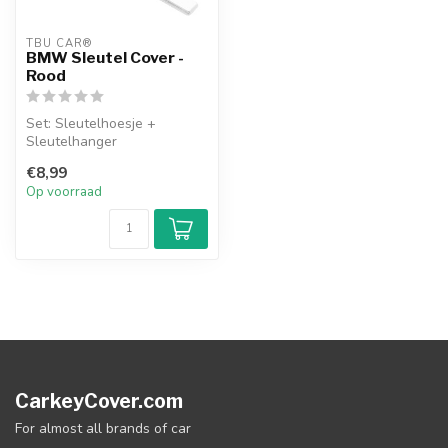
TBU CAR®
BMW Sleutel Cover -
Rood
Set: Sleutelhoesje +
Sleutelhanger
€8,99
Op voorraad
CarkeyCover.com
For almost all brands of car