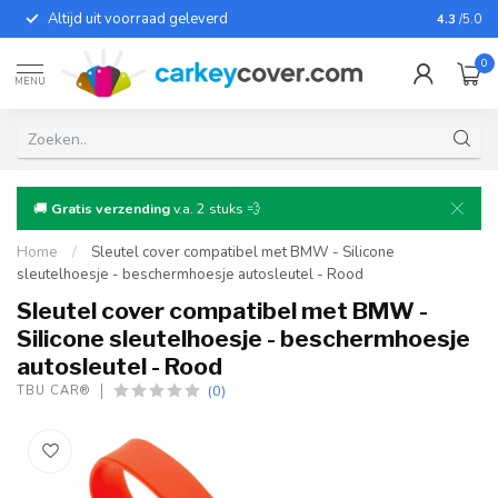
Altijd uit voorraad geleverd
Voor bij
4.3
/5.0
0
MENU
🚚
Gratis verzending
v.a. 2 stuks 💨
Home
/
Sleutel cover compatibel met BMW - Silicone
sleutelhoesje - beschermhoesje autosleutel - Rood
Sleutel cover compatibel met BMW -
Silicone sleutelhoesje - beschermhoesje
autosleutel - Rood
(0)
TBU CAR®