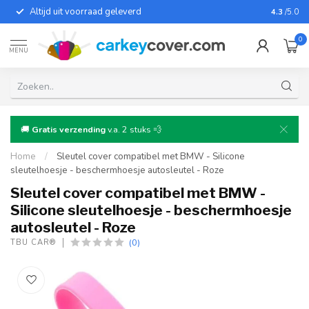
Altijd uit voorraad geleverd
Voor bij
4.3
/5.0
0
MENU
🚚
Gratis verzending
v.a. 2 stuks 💨
Home
/
Sleutel cover compatibel met BMW - Silicone
sleutelhoesje - beschermhoesje autosleutel - Roze
Sleutel cover compatibel met BMW -
Silicone sleutelhoesje - beschermhoesje
autosleutel - Roze
(0)
TBU CAR®