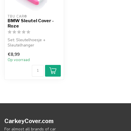
TBU CAR®
BMW Sleutel Cover -
Roze
Set: Sleutelhoesje +
Sleutelhanger
€8,99
Op voorraad
CarkeyCover.com
For almost all brands of car