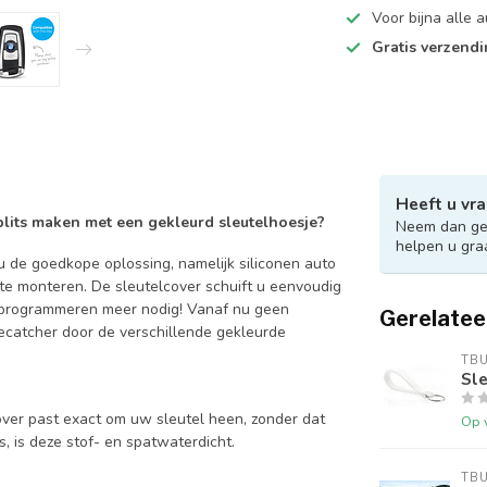
Voor bijna alle
Gratis verzend
Heeft u vra
 blits maken met een gekleurd sleutelhoesje?
Neem dan ger
helpen u gra
 de goedkope oplossing, namelijk siliconen auto
 te monteren. De sleutelcover schuift u eenvoudig
en programmeren meer nodig! Vanaf nu geen
Gerelatee
catcher door de verschillende gekleurde
TB
Sle
over past exact om uw sleutel heen, zonder dat
Op 
is, is deze stof- en spatwaterdicht.
TB