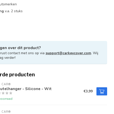
 automerken
ing
v.a. 2 stuks
gen over dit product?
ust contact met ons op via
support@carkeycover.com
. Wij
ag verder!
rde producten
U CAR®
utelhanger - Silicone - Wit
€3,99
voorraad
U CAR®