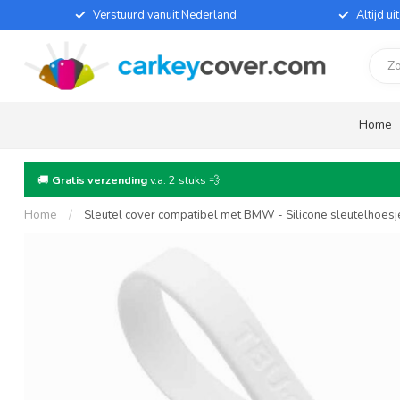
Verstuurd vanuit Nederland
Altijd u
Home
🚚
Gratis verzending
v.a. 2 stuks 💨
Home
/
Sleutel cover compatibel met BMW - Silicone sleutelhoesj