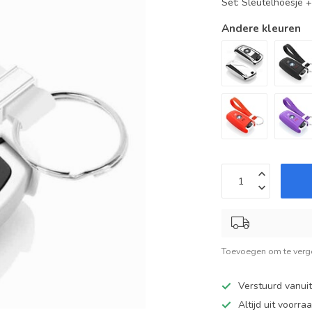
Set: Sleutelhoesje 
Andere kleuren
Toevoegen om te verge
Verstuurd vanui
Altijd uit voorra