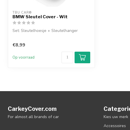
TBU CAR®
BMW Sleutel Cover - Wit
Set: Sleutelhoesje + Sleutelhanger
€8,99
Op voorraad
CarkeyCover.com
Categori
For almost all brands of car
Kies uw merk
Accessoires