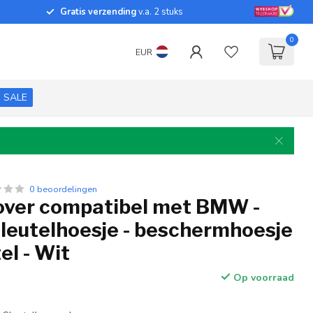
Gratis verzending
v.a. 2 stuks
0
EUR
SALE
0 beoordelingen
cover compatibel met BMW -
sleutelhoesje - beschermhoesje
el - Wit
Op voorraad