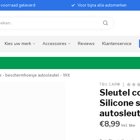
it voorraad geleverd
Voor bijna alle automerken
Kies uw merk
Accessoires
Reviews
Klantenservice
e - beschermhoesje autosleutel - Wit
TBU CAR®
Sleutel 
Silicone 
autosleut
€8,99
Incl. btw