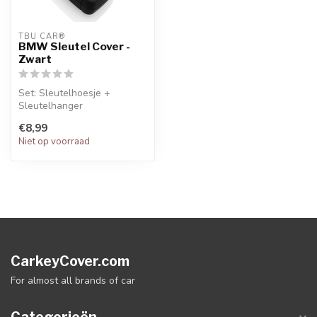
TBU CAR®
BMW Sleutel Cover -
Zwart
Set: Sleutelhoesje +
Sleutelhanger
€8,99
Niet op voorraad
CarkeyCover.com
For almost all brands of car