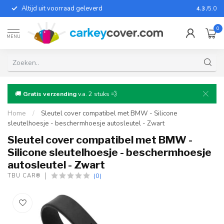
Altijd uit voorraad geleverd
Voor bij
4.3
/5.0
0
MENU
🚚
Gratis verzending
v.a. 2 stuks 💨
Home
/
Sleutel cover compatibel met BMW - Silicone
sleutelhoesje - beschermhoesje autosleutel - Zwart
Sleutel cover compatibel met BMW -
Silicone sleutelhoesje - beschermhoesje
autosleutel - Zwart
(0)
TBU CAR®