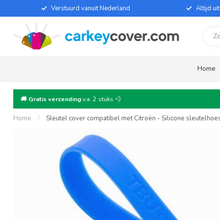
Verstuurd vanuit Nederland
Altijd u
Home
🚚
Gratis verzending
v.a. 2 stuks 💨
Home
/
Sleutel cover compatibel met Citroën - Silicone sleutelho