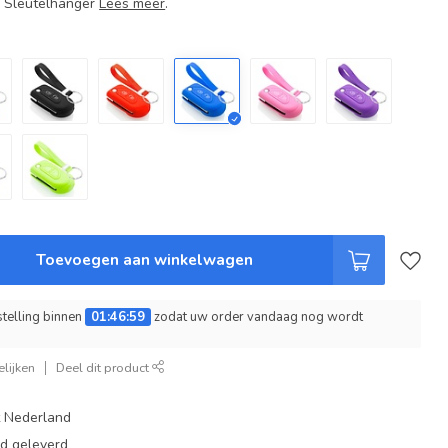
+ Sleutelhanger
Lees meer
.
Toevoegen aan winkelwagen
telling binnen
01:46:58
zodat uw order vandaag nog wordt
lijken
Deel dit product
t Nederland
ad geleverd