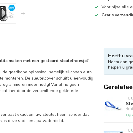
Voor bijna alle
Gratis verzend
Heeft u vra
 blits maken met een gekleurd sleutelhoesje?
Neem dan ger
helpen u gra
 de goedkope oplossing, namelijk siliconen auto
 te monteren. De sleutelcover schuift u eenvoudig
en programmeren meer nodig! Vanaf nu geen
Gerelatee
catcher door de verschillende gekleurde
TB
Sle
over past exact om uw sleutel heen, zonder dat
Op 
is, is deze stof- en spatwaterdicht.
TB