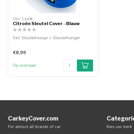
TBU CAR®
Citroën Sleutel Cover - Blauw
Set: Sleutelhoesje + Sleutelhanger
€8,99
Op voorraad
CarkeyCover.com
Categori
For almost all brands of car
Kies uw merk