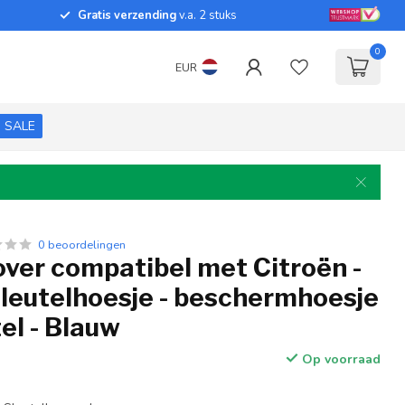
Gratis verzending
v.a. 2 stuks
0
EUR
SALE
0 beoordelingen
over compatibel met Citroën -
sleutelhoesje - beschermhoesje
el - Blauw
Op voorraad