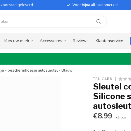
it voorraad geleverd
Voor bijna alle automerken
Kies uw merk
Accessoires
Reviews
Klantenservice
esje - beschermhoesje autosleutel - Blauw
TBU CAR®
Sleutel c
Silicone 
autosleut
€8,99
Incl. btw