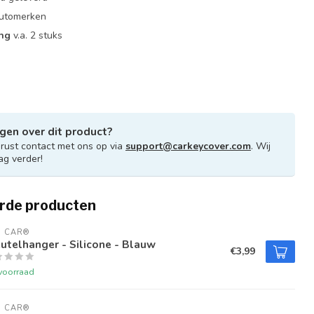
 automerken
ing
v.a. 2 stuks
gen over dit product?
ust contact met ons op via
support@carkeycover.com
. Wij
ag verder!
rde producten
U CAR®
utelhanger - Silicone - Blauw
€3,99
voorraad
U CAR®