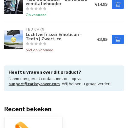
ventilatiehouder
€14,99
Op voorraad
TBU CAR®
Luchtverfrisser Emoticon -
Teeth | Zwart Ice
€3,99
Niet op voorraad
Heeft u vragen over dit product?
Neem dan gerust contact met ons op via
support@carkeycover.com
. Wij helpen u graag verder!
Recent bekeken