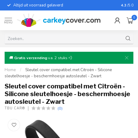
Altijd uit voorraad geleverd
Voor bij
4.3
/5.0
0
MENU
🚚
Gratis verzending
v.a. 2 stuks 💨
Home
/
Sleutel cover compatibel met Citroën - Silicone
sleutelhoesje - beschermhoesje autosleutel - Zwart
Sleutel cover compatibel met Citroën -
Silicone sleutelhoesje - beschermhoesje
autosleutel - Zwart
(0)
TBU CAR®