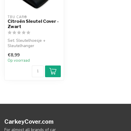
TBU CAR®
Citroën Sleutel Cover -
Zwart
Set: Sleutelhoesje +
Sleutelhanger
€8,99
Op voorraad
CarkeyCover.com
For almost all brands of car