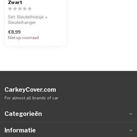
Zwart
Set: Sleutelhoesje +
Sleutelhanger
€8,99
Niet op voorraad
CarkeyCover.com
For almost all brands of car
Categorieën
Informatie