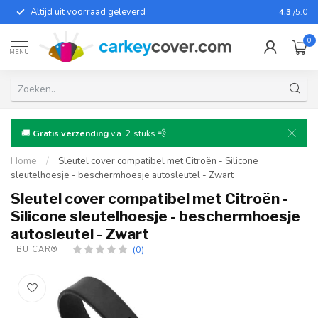
Altijd uit voorraad geleverd
Voor bij
4.3
/5.0
0
MENU
🚚
Gratis verzending
v.a. 2 stuks 💨
Home
/
Sleutel cover compatibel met Citroën - Silicone
sleutelhoesje - beschermhoesje autosleutel - Zwart
Sleutel cover compatibel met Citroën -
Silicone sleutelhoesje - beschermhoesje
autosleutel - Zwart
(0)
TBU CAR®