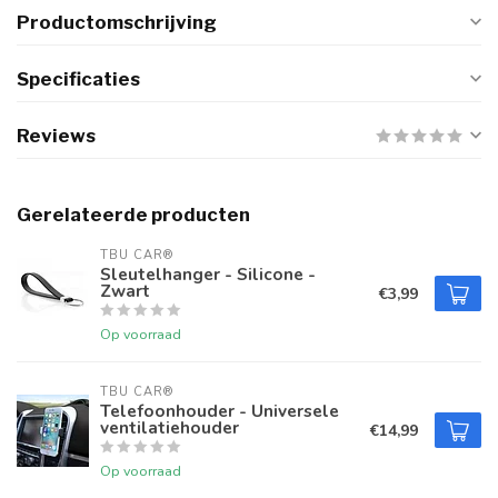
Productomschrijving
Specificaties
Reviews
Gerelateerde producten
TBU CAR®
Sleutelhanger - Silicone -
Zwart
€3,99
Op voorraad
TBU CAR®
Telefoonhouder - Universele
ventilatiehouder
€14,99
Op voorraad