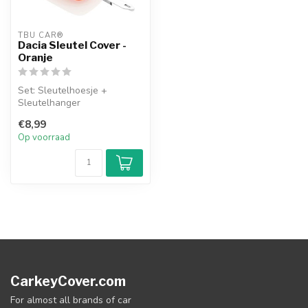
TBU CAR®
Dacia Sleutel Cover -
Oranje
Set: Sleutelhoesje +
Sleutelhanger
€8,99
Op voorraad
CarkeyCover.com
For almost all brands of car