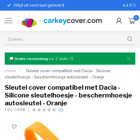
Altijd uit voorraad geleverd
Voor bij
4.3
/5.0
0
MENU
🚚
Gratis verzending
v.a. 2 stuks 💨
Home
/
Sleutel cover compatibel met Dacia - Silicone
sleutelhoesje - beschermhoesje autosleutel - Oranje
Sleutel cover compatibel met Dacia -
Silicone sleutelhoesje - beschermhoesje
autosleutel - Oranje
(0)
TBU CAR®