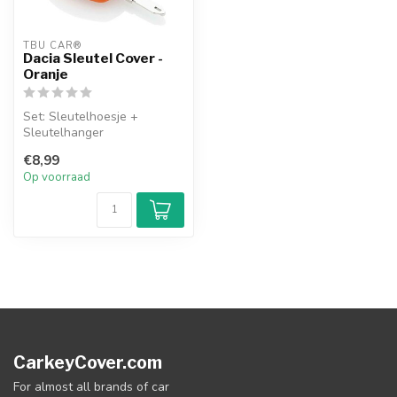
TBU CAR®
Dacia Sleutel Cover -
Oranje
Set: Sleutelhoesje +
Sleutelhanger
€8,99
Op voorraad
CarkeyCover.com
For almost all brands of car