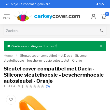
Altijd uit voorraad geleverd
Voor bij
4.3
/5.0
0
MENU
🚚
Gratis verzending
v.a. 2 stuks 💨
Home
/
Sleutel cover compatibel met Dacia - Silicone
sleutelhoesje - beschermhoesje autosleutel - Oranje
Sleutel cover compatibel met Dacia -
Silicone sleutelhoesje - beschermhoesje
autosleutel - Oranje
(0)
TBU CAR®