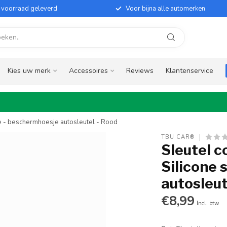
it voorraad geleverd
Voor bijna alle automerken
Kies uw merk
Accessoires
Reviews
Klantenservice
je - beschermhoesje autosleutel - Rood
TBU CAR®
Sleutel c
Silicone 
autosleut
€8,99
Incl. btw