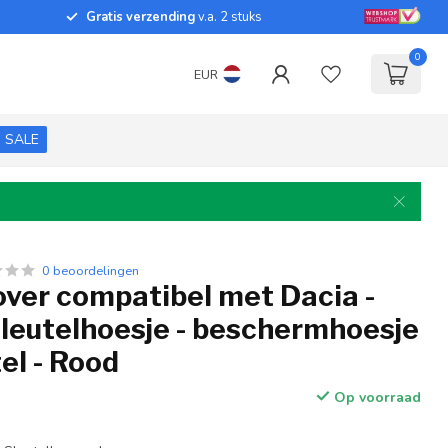
Gratis verzending
v.a. 2 stuks
0
EUR
SALE
0 beoordelingen
over compatibel met Dacia -
sleutelhoesje - beschermhoesje
el - Rood
Op voorraad