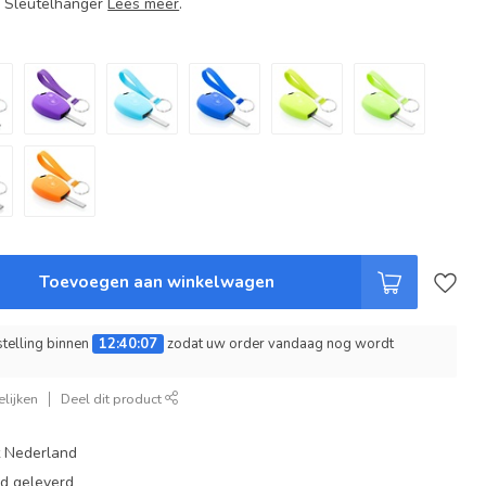
+ Sleutelhanger
Lees meer
.
Toevoegen aan winkelwagen
telling binnen
12:40:06
zodat uw order vandaag nog wordt
lijken
Deel dit product
t Nederland
ad geleverd