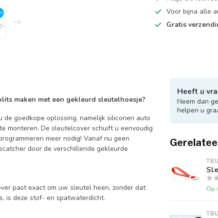
Voor bijna alle
Gratis verzend
Heeft u vra
 blits maken met een gekleurd sleutelhoesje?
Neem dan ger
helpen u gra
 de goedkope oplossing, namelijk siliconen auto
 te monteren. De sleutelcover schuift u eenvoudig
en programmeren meer nodig! Vanaf nu geen
Gerelatee
catcher door de verschillende gekleurde
TB
Sle
over past exact om uw sleutel heen, zonder dat
Op 
is, is deze stof- en spatwaterdicht.
TB