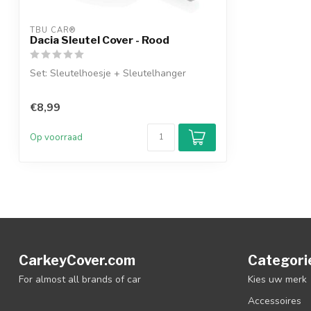
TBU CAR®
Dacia Sleutel Cover - Rood
Set: Sleutelhoesje + Sleutelhanger
€8,99
Op voorraad
CarkeyCover.com
Categori
For almost all brands of car
Kies uw merk
Accessoires