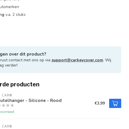
 automerken
ing
v.a. 2 stuks
gen over dit product?
ust contact met ons op via
support@carkeycover.com
. Wij
ag verder!
rde producten
U CAR®
utelhanger - Silicone - Rood
€3,99
voorraad
U CAR®