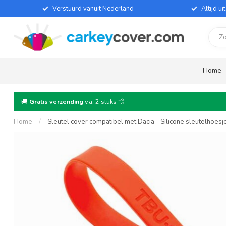
Verstuurd vanuit Nederland
Altijd u
Home
🚚
Gratis verzending
v.a. 2 stuks 💨
Home
/
Sleutel cover compatibel met Dacia - Silicone sleutelhoes