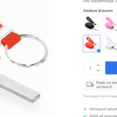
Set: Sleutelhoesje 
Andere kleuren
Plaats uw bes
verstuurd!
Toevoegen om te verge
Verstuurd vanui
Altijd uit voorra