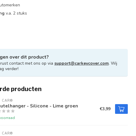
 automerken
ing
v.a. 2 stuks
gen over dit product?
ust contact met ons op via
support@carkeycover.com
. Wij
ag verder!
rde producten
U CAR®
utelhanger - Silicone - Lime groen
€3,99
voorraad
U CAR®