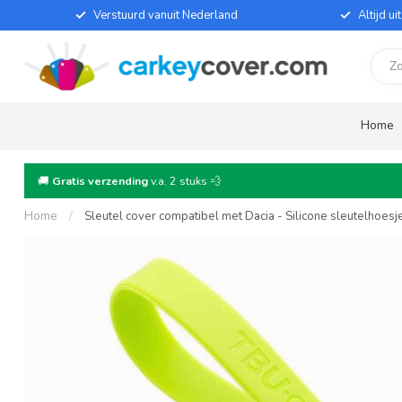
Verstuurd vanuit Nederland
Altijd u
Home
🚚
Gratis verzending
v.a. 2 stuks 💨
Home
/
Sleutel cover compatibel met Dacia - Silicone sleutelhoes