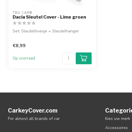
TBU CAR®
Dacia Sleutel Cover - Lime groen
Set: Sleutelhoesje + Sleutelhanger
€8,99
Op voorraad
CarkeyCover.com
Categori
For almost all brands of car
Kies uw merk
Accessoires