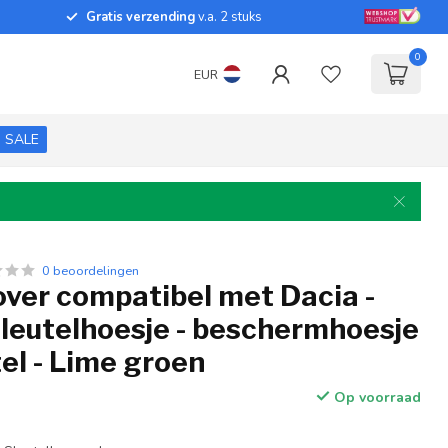
Gratis verzending
v.a. 2 stuks
0
EUR
SALE
0 beoordelingen
over compatibel met Dacia -
sleutelhoesje - beschermhoesje
el - Lime groen
Op voorraad