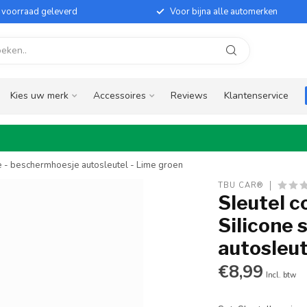
it voorraad geleverd
Voor bijna alle automerken
Kies uw merk
Accessoires
Reviews
Klantenservice
je - beschermhoesje autosleutel - Lime groen
TBU CAR®
Sleutel c
Silicone 
autosleut
€8,99
Incl. btw