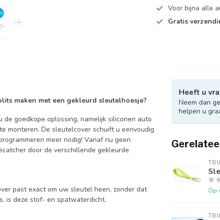
Voor bijna alle
Gratis verzend
Heeft u vra
 blits maken met een gekleurd sleutelhoesje?
Neem dan ger
helpen u gra
 de goedkope oplossing, namelijk siliconen auto
 te monteren. De sleutelcover schuift u eenvoudig
en programmeren meer nodig! Vanaf nu geen
Gerelatee
catcher door de verschillende gekleurde
TB
Sle
over past exact om uw sleutel heen, zonder dat
Op 
is, is deze stof- en spatwaterdicht.
TB