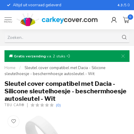
Altijd uit voorraad geleverd
Voor bij
4.3
/5.0
0
MENU
🚚
Gratis verzending
v.a. 2 stuks 💨
Home
/
Sleutel cover compatibel met Dacia - Silicone
sleutelhoesje - beschermhoesje autosleutel - Wit
Sleutel cover compatibel met Dacia -
Silicone sleutelhoesje - beschermhoesje
autosleutel - Wit
(0)
TBU CAR®