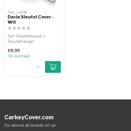
TBU CAR®
Dacia Sleutel Cover -
Wit
Set: Sleutelhoesje +
Sleutelhanger
€8,99
Op voorraad
CarkeyCover.com
For almost all brands of car