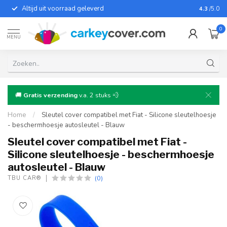
Altijd uit voorraad geleverd
Voor bij
4.3
/5.0
0
MENU
🚚
Gratis verzending
v.a. 2 stuks 💨
Home
/
Sleutel cover compatibel met Fiat - Silicone sleutelhoesje
- beschermhoesje autosleutel - Blauw
Sleutel cover compatibel met Fiat -
Silicone sleutelhoesje - beschermhoesje
autosleutel - Blauw
(0)
TBU CAR®