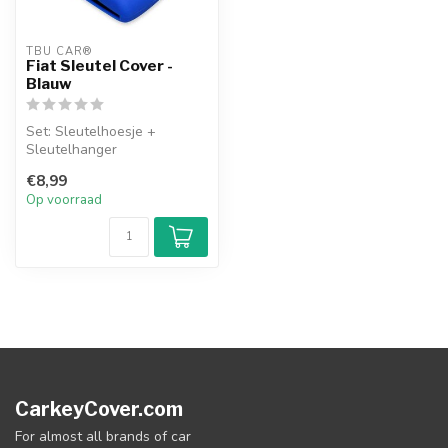
TBU CAR®
Fiat Sleutel Cover -
Blauw
Set: Sleutelhoesje +
Sleutelhanger
€8,99
Op voorraad
CarkeyCover.com
For almost all brands of car