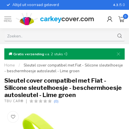
Altijd uit voorraad geleverd
Voor bij
4.3
/5.0
0
MENU
🚚
Gratis verzending
v.a. 2 stuks 💨
Home
/
Sleutel cover compatibel met Fiat - Silicone sleutelhoesje
- beschermhoesje autosleutel - Lime groen
Sleutel cover compatibel met Fiat -
Silicone sleutelhoesje - beschermhoesje
autosleutel - Lime groen
(0)
TBU CAR®