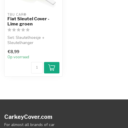
TBU CAR®
Fiat Sleutel Cover -
Lime groen
Set: Sleutelhoesje +
Sleutelhanger
€8,99
Op voorraad
CarkeyCover.com
For almost all brands of car