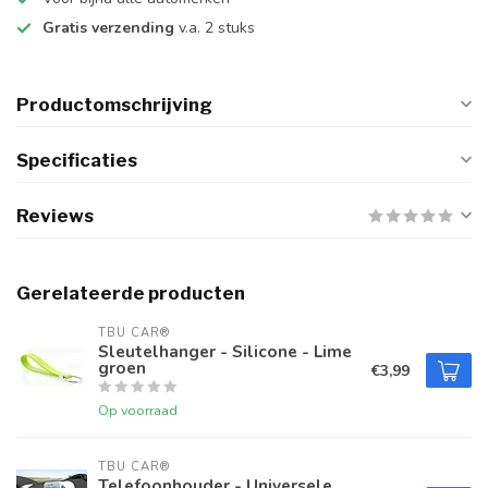
Gratis verzending
v.a. 2 stuks
Productomschrijving
Specificaties
Reviews
Gerelateerde producten
TBU CAR®
Sleutelhanger - Silicone - Lime
groen
€3,99
Op voorraad
TBU CAR®
Telefoonhouder - Universele