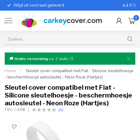
Altijd uit voorraad geleverd
Voor bij
4.3
/5.0
0
MENU
🚚
Gratis verzending
v.a. 2 stuks 💨
Home
/
Sleutel cover compatibel met Fiat - Silicone sleutelhoesje
- beschermhoesje autosleutel - Neon Roze (Hartjes)
Sleutel cover compatibel met Fiat -
Silicone sleutelhoesje - beschermhoesje
autosleutel - Neon Roze (Hartjes)
(0)
TBU CAR®