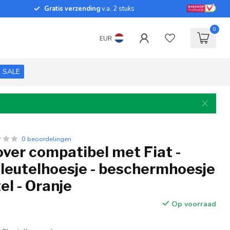
Gratis verzending
v.a. 2 stuks
0
EUR
SALE
0 beoordelingen
over compatibel met Fiat -
sleutelhoesje - beschermhoesje
el - Oranje
Op voorraad