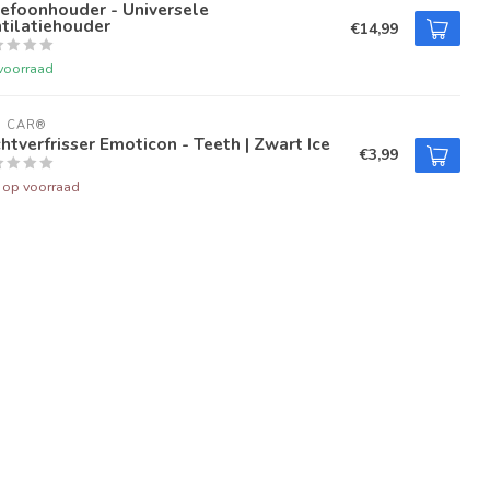
efoonhouder - Universele
tilatiehouder
€14,99
voorraad
U CAR®
htverfrisser Emoticon - Teeth | Zwart Ice
€3,99
t op voorraad