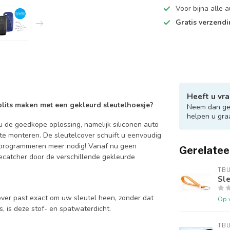
Voor bijna alle
Gratis verzend
Heeft u vra
 blits maken met een gekleurd sleutelhoesje?
Neem dan ger
helpen u gra
 de goedkope oplossing, namelijk siliconen auto
 te monteren. De sleutelcover schuift u eenvoudig
en programmeren meer nodig! Vanaf nu geen
Gerelatee
catcher door de verschillende gekleurde
TB
Sle
over past exact om uw sleutel heen, zonder dat
Op 
is, is deze stof- en spatwaterdicht.
TB