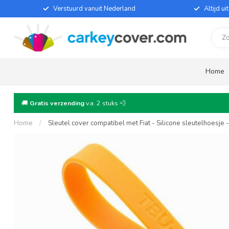
Verstuurd vanuit Nederland
Altijd u
Home
🚚
Gratis verzending
v.a. 2 stuks 💨
Home
/
Sleutel cover compatibel met Fiat - Silicone sleutelhoesje