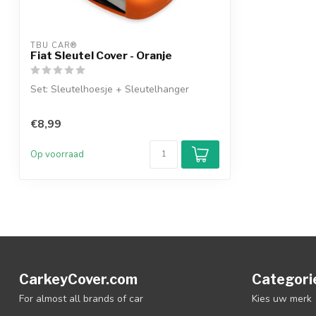
TBU CAR®
Fiat Sleutel Cover - Oranje
Set: Sleutelhoesje + Sleutelhanger
€8,99
Op voorraad
CarkeyCover.com
Categori
For almost all brands of car
Kies uw merk