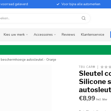
it voorraad geleverd
Voor bijna alle automerken
Kies uw merk
Accessoires
Reviews
Klantenservice
 - beschermhoesje autosleutel - Oranje
TBU CAR®
Sleutel c
Silicone 
autosleut
€8,99
Incl. btw