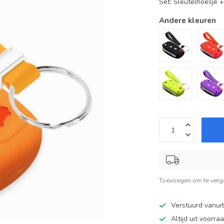
Set: Sleutelhoesje 
Andere kleuren
Toevoegen om te verge
Verstuurd vanui
Altijd uit voorra