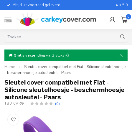
Altijd uit voorraad geleverd
Voor bij
4.3
/5.0
0
MENU
🚚
Gratis verzending
v.a. 2 stuks 💨
Home
/
Sleutel cover compatibel met Fiat - Silicone sleutelhoesje
- beschermhoesje autosleutel - Paars
Sleutel cover compatibel met Fiat -
Silicone sleutelhoesje - beschermhoesje
autosleutel - Paars
(0)
TBU CAR®