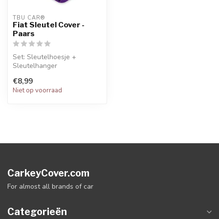
TBU CAR®
Fiat Sleutel Cover -
Paars
Set: Sleutelhoesje +
Sleutelhanger
€8,99
Niet op voorraad
CarkeyCover.com
For almost all brands of car
Categorieën