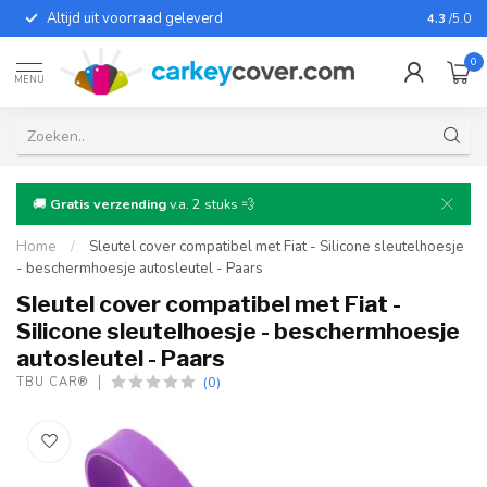
Altijd uit voorraad geleverd
Voor bij
4.3
/5.0
0
MENU
🚚
Gratis verzending
v.a. 2 stuks 💨
Home
/
Sleutel cover compatibel met Fiat - Silicone sleutelhoesje
- beschermhoesje autosleutel - Paars
Sleutel cover compatibel met Fiat -
Silicone sleutelhoesje - beschermhoesje
autosleutel - Paars
(0)
TBU CAR®