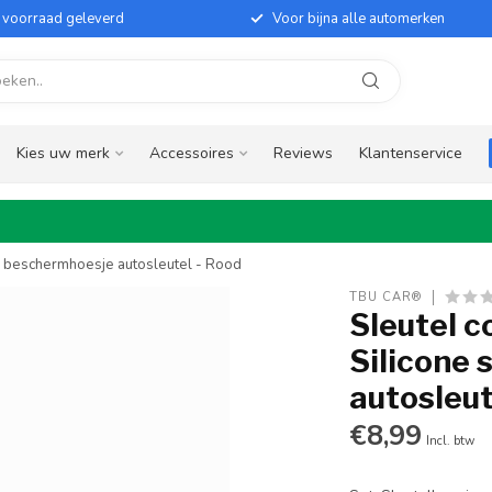
it voorraad geleverd
Voor bijna alle automerken
Kies uw merk
Accessoires
Reviews
Klantenservice
e - beschermhoesje autosleutel - Rood
TBU CAR®
Sleutel c
Silicone 
autosleut
€8,99
Incl. btw