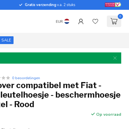
Gratis verzending
v.a. 2 stuks
0
EUR
SALE
0 beoordelingen
over compatibel met Fiat -
sleutelhoesje - beschermhoesje
el - Rood
Op voorraad