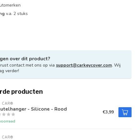
 automerken
ing
v.a. 2 stuks
gen over dit product?
ust contact met ons op via
support@carkeycover.com
. Wij
ag verder!
rde producten
U CAR®
utelhanger - Silicone - Rood
€3,99
voorraad
U CAR®