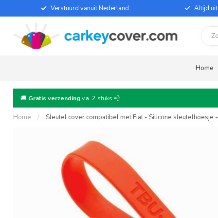
Verstuurd vanuit Nederland
Altijd u
Home
🚚
Gratis verzending
v.a. 2 stuks 💨
Home
/
Sleutel cover compatibel met Fiat - Silicone sleutelhoesj