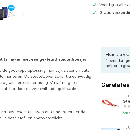
Voor bijna alle
Gratis verzend
Heeft u vra
 blits maken met een gekleurd sleutelhoesje?
Neem dan ger
helpen u gra
 de goedkope oplossing, namelijk siliconen auto
 te monteren. De sleutelcover schuift u eenvoudig
en programmeren meer nodig! Vanaf nu geen
Gerelatee
catcher door de verschillende gekleurde
TB
Sle
over past exact om uw sleutel heen, zonder dat
Op 
is, is deze stof- en spatwaterdicht.
TB