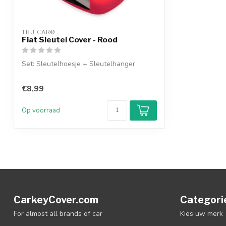
TBU CAR®
Fiat Sleutel Cover - Rood
Set: Sleutelhoesje + Sleutelhanger
€8,99
Op voorraad
CarkeyCover.com
Categori
For almost all brands of car
Kies uw merk