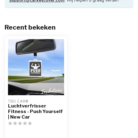
support@carkeycover.com
. Wij helpen u graag verder!
Recent bekeken
TBU CAR®
Luchtverfrisser
Fitness - Push Yourself
| New Car