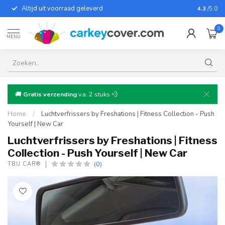
Altijd uit voorraad geleverd
Voor bij
4.3
/5.0
0
MENU
🚚
Gratis verzending
v.a. 2 stuks 💨
Home
/
Luchtverfrissers by Freshations | Fitness Collection - Push
Yourself | New Car
Luchtverfrissers by Freshations | Fitness
Collection - Push Yourself | New Car
(0)
TBU CAR®