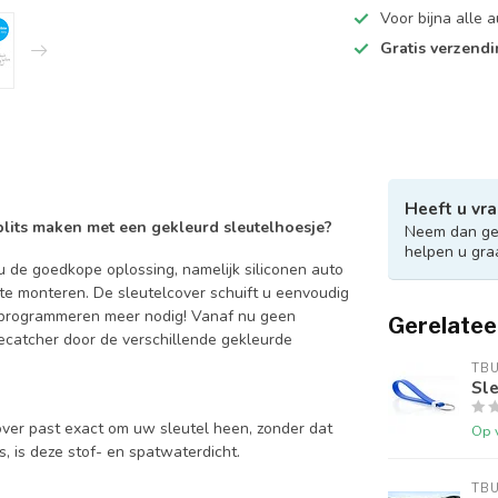
Voor bijna alle
Gratis verzend
Heeft u vra
 blits maken met een gekleurd sleutelhoesje?
Neem dan ger
helpen u gra
 de goedkope oplossing, namelijk siliconen auto
 te monteren. De sleutelcover schuift u eenvoudig
en programmeren meer nodig! Vanaf nu geen
Gerelatee
catcher door de verschillende gekleurde
TB
Sle
over past exact om uw sleutel heen, zonder dat
Op 
is, is deze stof- en spatwaterdicht.
TB