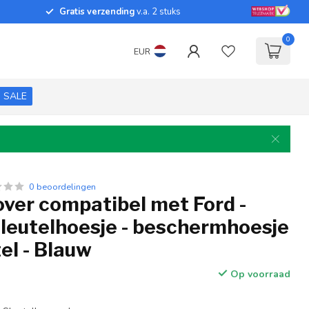
Gratis verzending
v.a. 2 stuks
0
EUR
SALE
0 beoordelingen
over compatibel met Ford -
sleutelhoesje - beschermhoesje
el - Blauw
Op voorraad