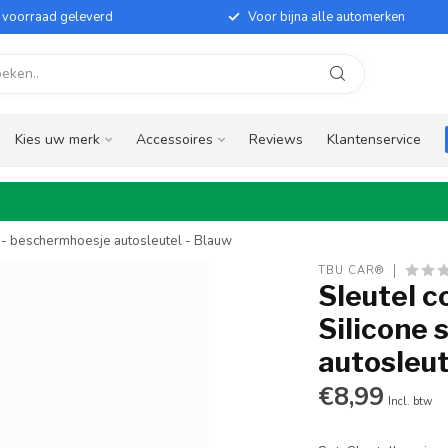
it voorraad geleverd
Voor bijna alle automerken
Kies uw merk
Accessoires
Reviews
Klantenservice
e - beschermhoesje autosleutel - Blauw
TBU CAR®
Sleutel c
Silicone 
autosleut
€8,99
Incl. btw