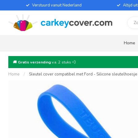
Verstuurd vanuit Nederland
Altijd u
Home
🚚
Gratis verzending
v.a. 2 stuks 💨
Home
/
Sleutel cover compatibel met Ford - Silicone sleutelhoesj