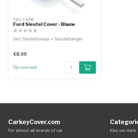
TBU CAR®
Ford Sleutel Cover - Blauw
Set: Sleutelhoesje + Sleutelhanger
€8,99
Op voorraad
CarkeyCover.com
Categori
For almost all brands of car
Kies uw merk