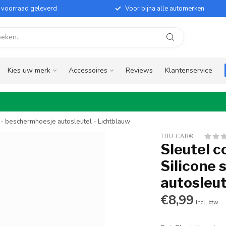
it voorraad geleverd
Voor bijna alle automerken
Kies uw merk
Accessoires
Reviews
Klantenservice
e - beschermhoesje autosleutel - Lichtblauw
TBU CAR®
Sleutel c
Silicone 
autosleut
€8,99
Incl. btw