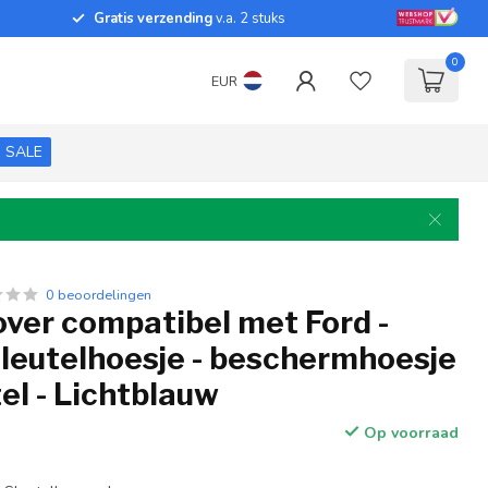
Gratis verzending
v.a. 2 stuks
0
EUR
SALE
0 beoordelingen
over compatibel met Ford -
sleutelhoesje - beschermhoesje
el - Lichtblauw
Op voorraad