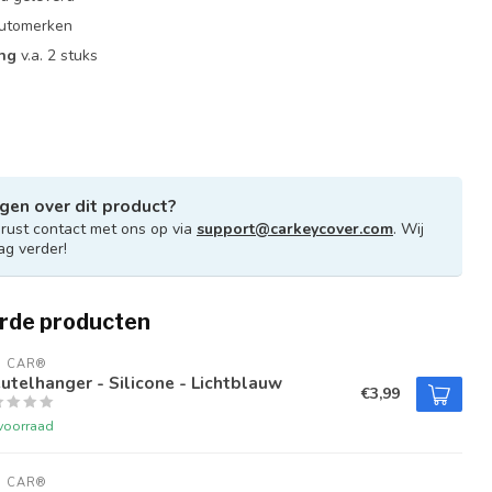
 automerken
ing
v.a. 2 stuks
gen over dit product?
ust contact met ons op via
support@carkeycover.com
. Wij
ag verder!
rde producten
U CAR®
utelhanger - Silicone - Lichtblauw
€3,99
voorraad
U CAR®