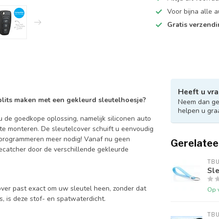
Voor bijna alle
Gratis verzend
Heeft u vra
 blits maken met een gekleurd sleutelhoesje?
Neem dan ger
helpen u gra
 de goedkope oplossing, namelijk siliconen auto
 te monteren. De sleutelcover schuift u eenvoudig
en programmeren meer nodig! Vanaf nu geen
Gerelatee
catcher door de verschillende gekleurde
TB
Sle
over past exact om uw sleutel heen, zonder dat
Op 
is, is deze stof- en spatwaterdicht.
TB