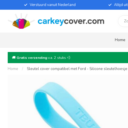
Verstuurd vanuit Nederland
Altijd u
Home
🚚
Gratis verzending
v.a. 2 stuks 💨
Home
/
Sleutel cover compatibel met Ford - Silicone sleutelhoesj