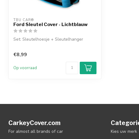
TBU CAR®
Ford Sleutel Cover - Lichtblauw
Set: Sleutelhoesje + Sleutelhanger
€8,99
Op voorraad
CarkeyCover.com
Categori
For almost all brands of car
Kies uw merk