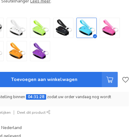
+ Sleutelhanger
Lees meer
.
Toevoegen aan winkelwagen
telling binnen
04:31:27
zodat uw order vandaag nog wordt
lijken
Deel dit product
t Nederland
ad geleverd