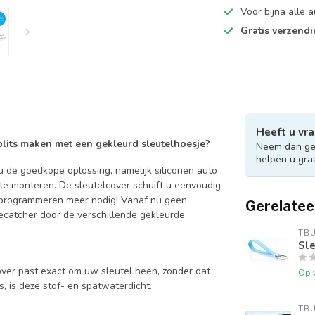
Voor bijna alle
Gratis verzend
Heeft u vra
 blits maken met een gekleurd sleutelhoesje?
Neem dan ger
helpen u gra
 de goedkope oplossing, namelijk siliconen auto
 te monteren. De sleutelcover schuift u eenvoudig
en programmeren meer nodig! Vanaf nu geen
Gerelatee
catcher door de verschillende gekleurde
TB
Sle
over past exact om uw sleutel heen, zonder dat
Op 
is, is deze stof- en spatwaterdicht.
TB