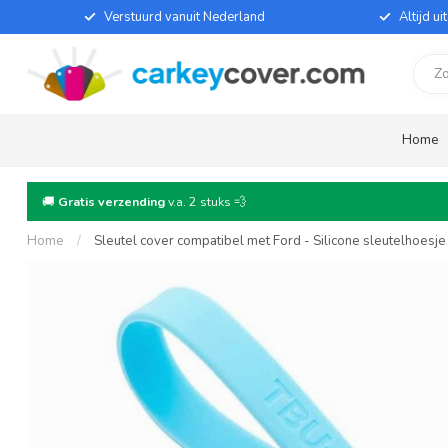
Verstuurd vanuit Nederland
Altijd u
Home
🚚
Gratis verzending
v.a. 2 stuks 💨
Home
/
Sleutel cover compatibel met Ford - Silicone sleutelhoesj