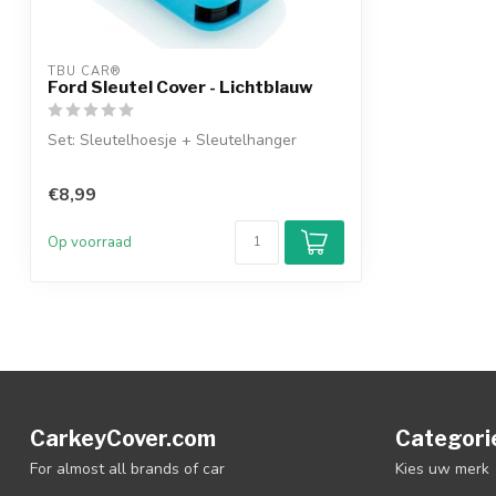
TBU CAR®
Ford Sleutel Cover - Lichtblauw
Set: Sleutelhoesje + Sleutelhanger
€8,99
Op voorraad
CarkeyCover.com
Categori
For almost all brands of car
Kies uw merk