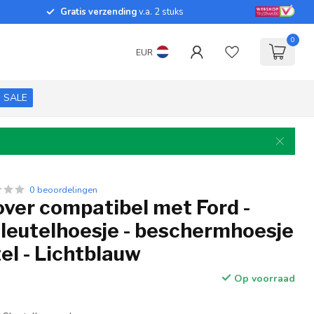
Gratis verzending
v.a. 2 stuks
0
EUR
SALE
0 beoordelingen
over compatibel met Ford -
sleutelhoesje - beschermhoesje
el - Lichtblauw
Op voorraad