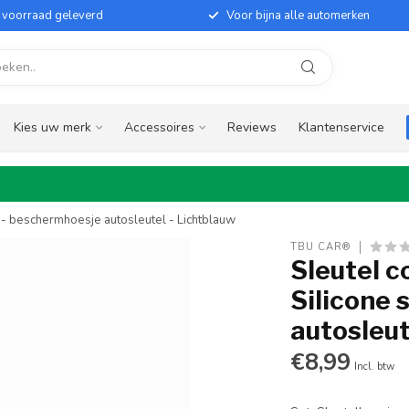
it voorraad geleverd
Voor bijna alle automerken
Kies uw merk
Accessoires
Reviews
Klantenservice
e - beschermhoesje autosleutel - Lichtblauw
TBU CAR®
Sleutel c
Silicone 
autosleut
€8,99
Incl. btw