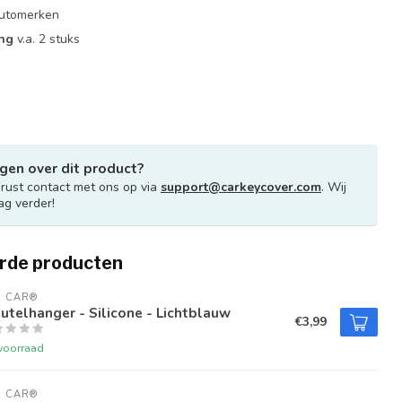
 automerken
ing
v.a. 2 stuks
gen over dit product?
ust contact met ons op via
support@carkeycover.com
. Wij
ag verder!
rde producten
U CAR®
utelhanger - Silicone - Lichtblauw
€3,99
voorraad
U CAR®