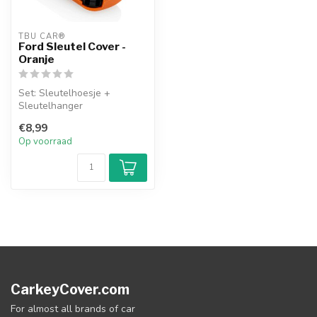
TBU CAR®
Ford Sleutel Cover -
Oranje
Set: Sleutelhoesje +
Sleutelhanger
€8,99
Op voorraad
CarkeyCover.com
For almost all brands of car