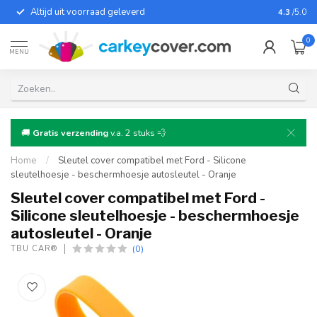
Altijd uit voorraad geleverd
Voor bij
4.3
/5.0
0
MENU
🚚
Gratis verzending
v.a. 2 stuks 💨
Home
/
Sleutel cover compatibel met Ford - Silicone
sleutelhoesje - beschermhoesje autosleutel - Oranje
Sleutel cover compatibel met Ford -
Silicone sleutelhoesje - beschermhoesje
autosleutel - Oranje
(0)
TBU CAR®