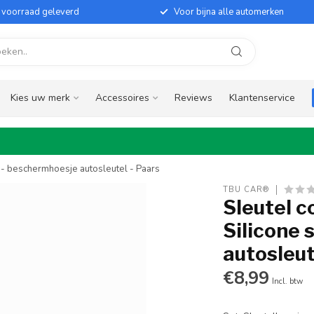
it voorraad geleverd
Voor bijna alle automerken
Kies uw merk
Accessoires
Reviews
Klantenservice
e - beschermhoesje autosleutel - Paars
TBU CAR®
Sleutel c
Silicone 
autosleut
€8,99
Incl. btw