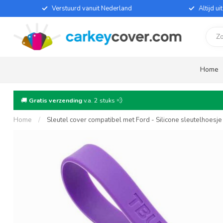
Verstuurd vanuit Nederland
Altijd u
Home
🚚
Gratis verzending
v.a. 2 stuks 💨
Home
/
Sleutel cover compatibel met Ford - Silicone sleutelhoesj