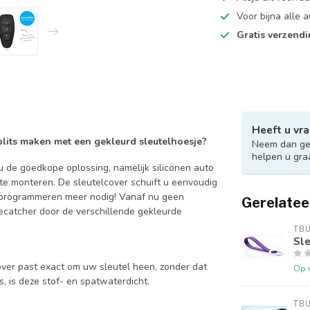
Voor bijna alle
Gratis verzend
Heeft u vra
 blits maken met een gekleurd sleutelhoesje?
Neem dan ger
helpen u gra
 de goedkope oplossing, namelijk siliconen auto
 te monteren. De sleutelcover schuift u eenvoudig
en programmeren meer nodig! Vanaf nu geen
Gerelatee
catcher door de verschillende gekleurde
TB
Sle
over past exact om uw sleutel heen, zonder dat
Op 
is, is deze stof- en spatwaterdicht.
TB