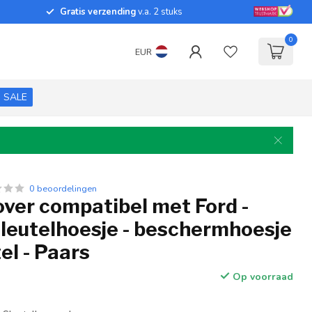
Gratis verzending
v.a. 2 stuks
0
EUR
SALE
0 beoordelingen
over compatibel met Ford -
sleutelhoesje - beschermhoesje
el - Paars
Op voorraad