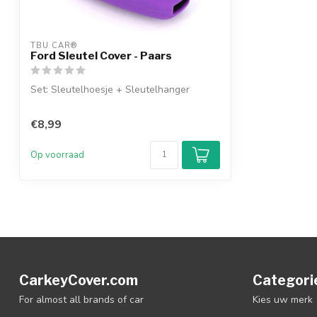
TBU CAR®
Ford Sleutel Cover - Paars
Set: Sleutelhoesje + Sleutelhanger
€8,99
Op voorraad
CarkeyCover.com
Categori
For almost all brands of car
Kies uw merk