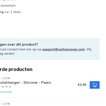
 automerken
ing
v.a. 2 stuks
gen over dit product?
ust contact met ons op via
support@carkeycover.com
. Wij
ag verder!
rde producten
U CAR®
utelhanger - Silicone - Paars
€3,99
voorraad
U CAR®