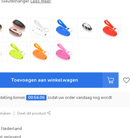
+ Sleutelhanger
Lees meer
.
Toevoegen aan winkelwagen
telling binnen
00:56:06
zodat uw order vandaag nog wordt
lijken
Deel dit product
t Nederland
ad geleverd