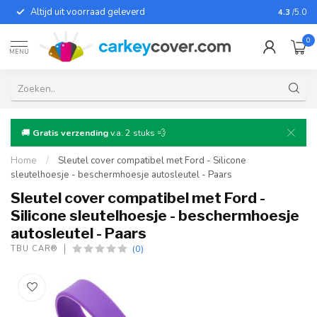
Altijd uit voorraad geleverd
Voor bij
4.3
/5.0
0
MENU
🚚
Gratis verzending
v.a. 2 stuks 💨
Home
/
Sleutel cover compatibel met Ford - Silicone
sleutelhoesje - beschermhoesje autosleutel - Paars
Sleutel cover compatibel met Ford -
Silicone sleutelhoesje - beschermhoesje
autosleutel - Paars
(0)
TBU CAR®