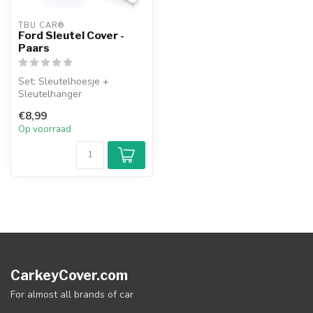
TBU CAR®
Ford Sleutel Cover -
Paars
Set: Sleutelhoesje +
Sleutelhanger
€8,99
Op voorraad
CarkeyCover.com
For almost all brands of car