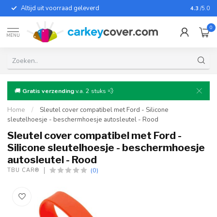
Altijd uit voorraad geleverd
Voor bij
4.3
/5.0
0
MENU
🚚
Gratis verzending
v.a. 2 stuks 💨
Home
/
Sleutel cover compatibel met Ford - Silicone
sleutelhoesje - beschermhoesje autosleutel - Rood
Sleutel cover compatibel met Ford -
Silicone sleutelhoesje - beschermhoesje
autosleutel - Rood
(0)
TBU CAR®