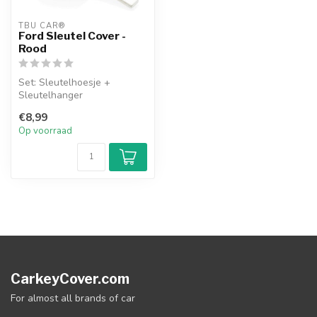
TBU CAR®
Ford Sleutel Cover -
Rood
Set: Sleutelhoesje +
Sleutelhanger
€8,99
Op voorraad
CarkeyCover.com
For almost all brands of car