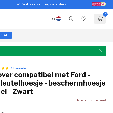
Gratis verzending
v.a. 2 stuks
0
EUR
SALE
1 beoordeling
over compatibel met Ford -
sleutelhoesje - beschermhoesje
el - Zwart
Niet op voorraad