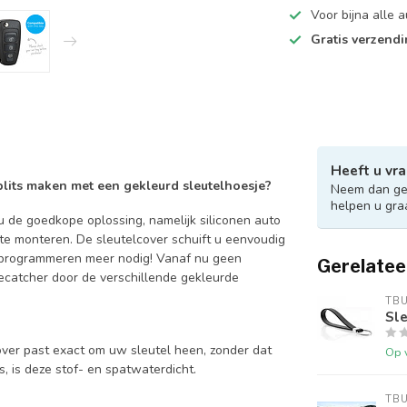
Voor bijna alle
Gratis verzend
Heeft u vra
 blits maken met een gekleurd sleutelhoesje?
Neem dan ger
helpen u gra
 de goedkope oplossing, namelijk siliconen auto
 te monteren. De sleutelcover schuift u eenvoudig
en programmeren meer nodig! Vanaf nu geen
Gerelatee
catcher door de verschillende gekleurde
TB
Sle
over past exact om uw sleutel heen, zonder dat
Op 
is, is deze stof- en spatwaterdicht.
TB