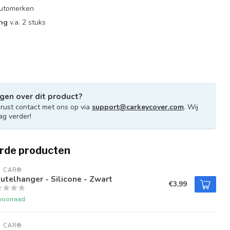
 automerken
ing
v.a. 2 stuks
gen over dit product?
ust contact met ons op via
support@carkeycover.com
. Wij
ag verder!
rde producten
U CAR®
utelhanger - Silicone - Zwart
€3,99
voorraad
U CAR®