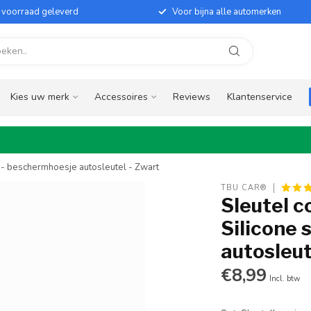
it voorraad geleverd
Voor bijna alle automerken
Kies uw merk
Accessoires
Reviews
Klantenservice
e - beschermhoesje autosleutel - Zwart
TBU CAR®
Sleutel c
Silicone 
autosleut
€8,99
Incl. btw