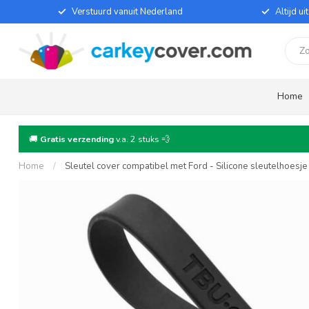
Verstuurd vanuit Nederland
Altijd u
Home
🚚
Gratis verzending
v.a. 2 stuks 💨
Home
/
Sleutel cover compatibel met Ford - Silicone sleutelhoesj