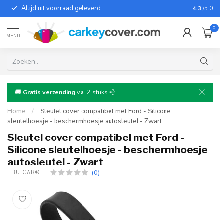
Altijd uit voorraad geleverd
Voor bij
4.3
/5.0
0
MENU
🚚
Gratis verzending
v.a. 2 stuks 💨
Home
/
Sleutel cover compatibel met Ford - Silicone
sleutelhoesje - beschermhoesje autosleutel - Zwart
Sleutel cover compatibel met Ford -
Silicone sleutelhoesje - beschermhoesje
autosleutel - Zwart
(0)
TBU CAR®