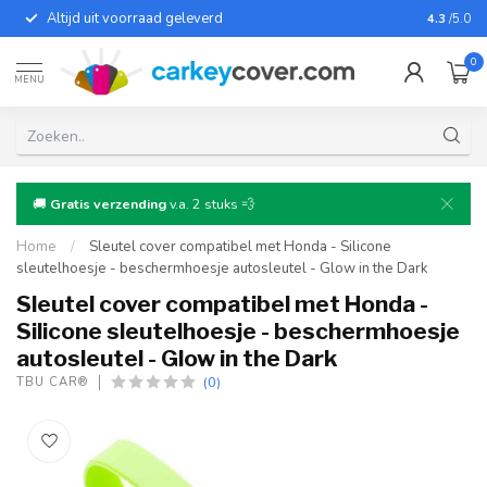
Altijd uit voorraad geleverd
Voor bij
4.3
/5.0
0
MENU
🚚
Gratis verzending
v.a. 2 stuks 💨
Home
/
Sleutel cover compatibel met Honda - Silicone
sleutelhoesje - beschermhoesje autosleutel - Glow in the Dark
Sleutel cover compatibel met Honda -
Silicone sleutelhoesje - beschermhoesje
autosleutel - Glow in the Dark
(0)
TBU CAR®