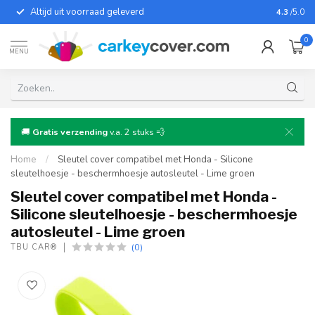
Altijd uit voorraad geleverd
Voor bij
4.3
/5.0
0
MENU
🚚
Gratis verzending
v.a. 2 stuks 💨
Home
/
Sleutel cover compatibel met Honda - Silicone
sleutelhoesje - beschermhoesje autosleutel - Lime groen
Sleutel cover compatibel met Honda -
Silicone sleutelhoesje - beschermhoesje
autosleutel - Lime groen
(0)
TBU CAR®