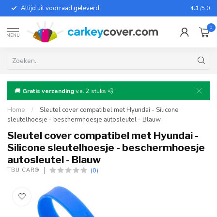
Altijd uit voorraad geleverd
Voor bij
4.3
/5.0
0
MENU
🚚
Gratis verzending
v.a. 2 stuks 💨
Home
/
Sleutel cover compatibel met Hyundai - Silicone
sleutelhoesje - beschermhoesje autosleutel - Blauw
Sleutel cover compatibel met Hyundai -
Silicone sleutelhoesje - beschermhoesje
autosleutel - Blauw
(0)
TBU CAR®