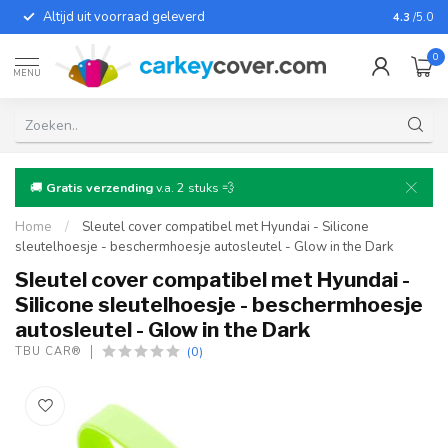
Altijd uit voorraad geleverd
Voor bij
4.3
/5.0
0
MENU
🚚
Gratis verzending
v.a. 2 stuks 💨
Home
/
Sleutel cover compatibel met Hyundai - Silicone
sleutelhoesje - beschermhoesje autosleutel - Glow in the Dark
Sleutel cover compatibel met Hyundai -
Silicone sleutelhoesje - beschermhoesje
autosleutel - Glow in the Dark
(0)
TBU CAR®