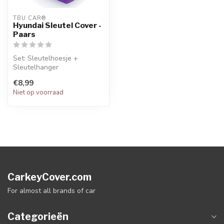
TBU CAR®
Hyundai Sleutel Cover -
Paars
Set: Sleutelhoesje +
Sleutelhanger
€8,99
Niet op voorraad
CarkeyCover.com
For almost all brands of car
Categorieën