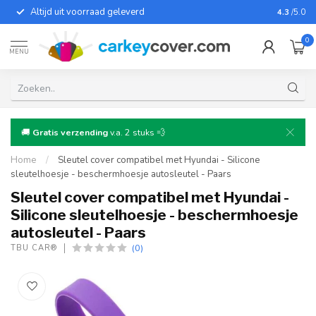
Altijd uit voorraad geleverd
Voor bij
4.3
/5.0
0
MENU
🚚
Gratis verzending
v.a. 2 stuks 💨
Home
/
Sleutel cover compatibel met Hyundai - Silicone
sleutelhoesje - beschermhoesje autosleutel - Paars
Sleutel cover compatibel met Hyundai -
Silicone sleutelhoesje - beschermhoesje
autosleutel - Paars
(0)
TBU CAR®