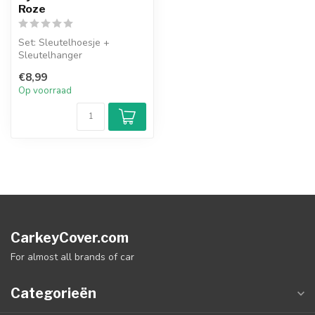
Roze
Set: Sleutelhoesje +
Sleutelhanger
€8,99
Op voorraad
CarkeyCover.com
For almost all brands of car
Categorieën