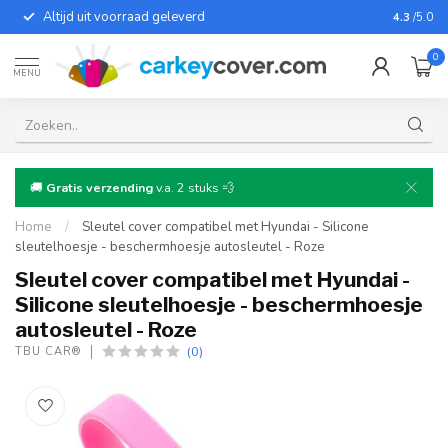
Altijd uit voorraad geleverd
Voor bij
4.3
/5.0
0
MENU
🚚
Gratis verzending
v.a. 2 stuks 💨
Home
/
Sleutel cover compatibel met Hyundai - Silicone
sleutelhoesje - beschermhoesje autosleutel - Roze
Sleutel cover compatibel met Hyundai -
Silicone sleutelhoesje - beschermhoesje
autosleutel - Roze
(0)
TBU CAR®