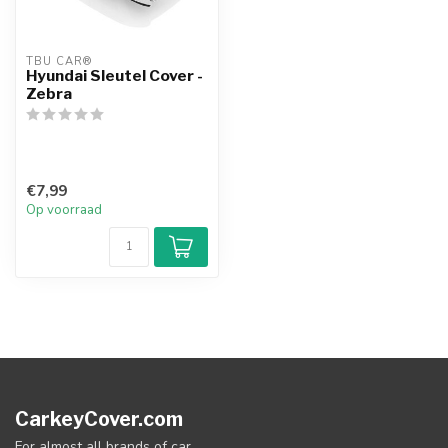
TBU CAR®
Hyundai Sleutel Cover -
Zebra
€7,99
Op voorraad
CarkeyCover.com
For almost all brands of car