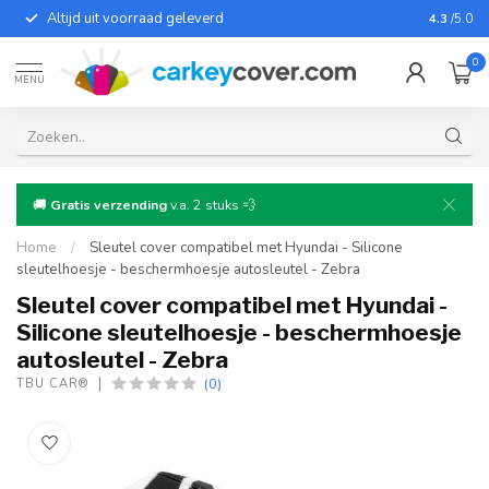
Altijd uit voorraad geleverd
Voor bij
4.3
/5.0
0
MENU
🚚
Gratis verzending
v.a. 2 stuks 💨
Home
/
Sleutel cover compatibel met Hyundai - Silicone
sleutelhoesje - beschermhoesje autosleutel - Zebra
Sleutel cover compatibel met Hyundai -
Silicone sleutelhoesje - beschermhoesje
autosleutel - Zebra
(0)
TBU CAR®