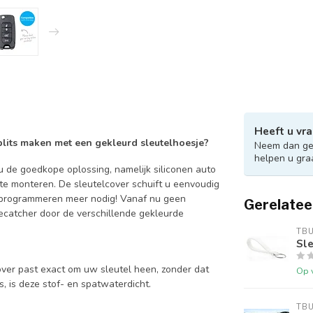
Heeft u vra
 blits maken met een gekleurd sleutelhoesje?
Neem dan ger
helpen u gra
 de goedkope oplossing, namelijk siliconen auto
 te monteren. De sleutelcover schuift u eenvoudig
en programmeren meer nodig! Vanaf nu geen
Gerelatee
catcher door de verschillende gekleurde
TB
Sle
over past exact om uw sleutel heen, zonder dat
Op 
is, is deze stof- en spatwaterdicht.
TB