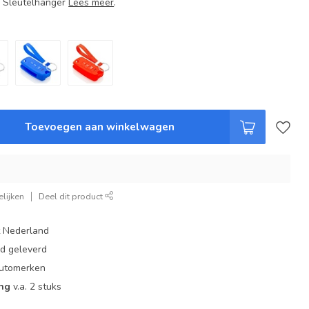
+ Sleutelhanger
Lees meer
.
Toevoegen aan winkelwagen
lijken
Deel dit product
t Nederland
ad geleverd
 automerken
ing
v.a. 2 stuks