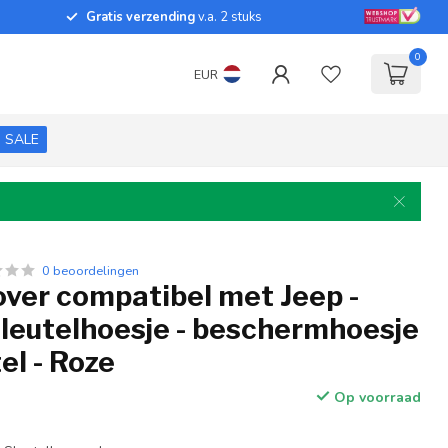
Gratis verzending
v.a. 2 stuks
0
EUR
SALE
0 beoordelingen
over compatibel met Jeep -
sleutelhoesje - beschermhoesje
el - Roze
Op voorraad