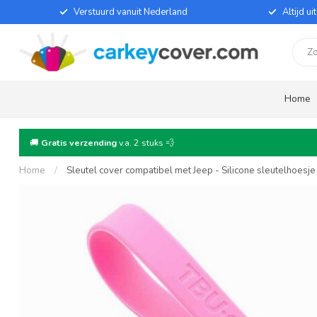
Verstuurd vanuit Nederland
Altijd u
Home
🚚
Gratis verzending
v.a. 2 stuks 💨
Home
/
Sleutel cover compatibel met Jeep - Silicone sleutelhoesj