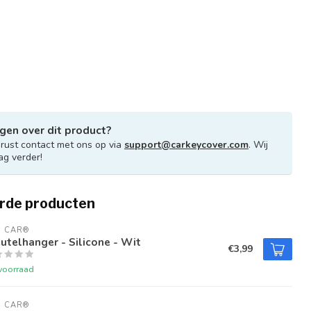
gen over dit product?
ust contact met ons op via
support@carkeycover.com
. Wij
ag verder!
rde producten
U CAR®
utelhanger - Silicone - Wit
€3,99
voorraad
U CAR®