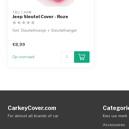
TBU CAR®
Jeep Sleutel Cover - Roze
Set: Sleutelhoesje + Sleutelhanger
€8,99
Op voorraad
CarkeyCover.com
Categori
For almost all brands of car
Kies uw merk
Accessoires