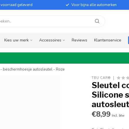
it voorraad geleverd
Voor bijna alle automerken
Kies uw merk
Accessoires
Reviews
Klantenservice
e - beschermhoesje autosleutel - Roze
TBU CAR®
Sleutel c
Silicone 
autosleut
€8,99
Incl. btw